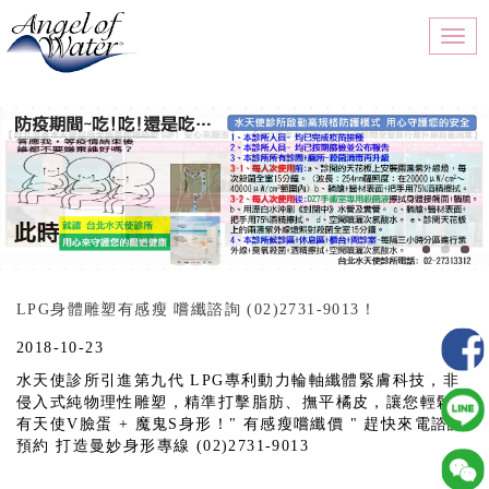
Togg
navi
LPG身體雕塑有感瘦 嚐纖諮詢 (02)2731-9013！
2018-10-23
水天使診所引進第九代 LPG專利動力輪軸纖體緊膚科技，非
侵入式純物理性雕塑，精準打擊脂肪、撫平橘皮，讓您輕鬆擁
有天使V臉蛋 + 魔鬼S身形！" 有感瘦嚐纖價 " 趕快來電諮詢
預約 打造曼妙身形專線 (02)2731-9013