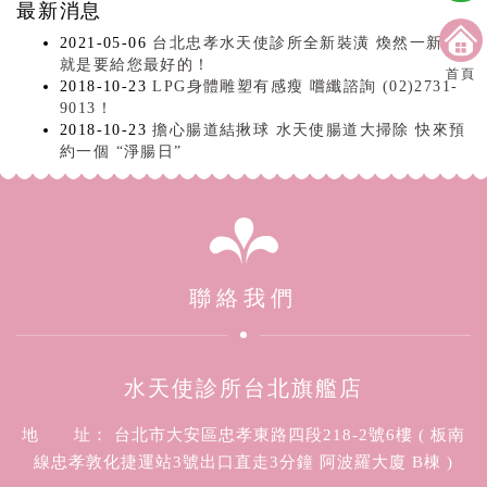
最新消息
2021-05-06
台北忠孝水天使診所全新裝潢 煥然一新！
就是要給您最好的！
首頁
2018-10-23
LPG身體雕塑有感瘦 嚐纖諮詢 (02)2731-
9013！
2018-10-23
擔心腸道結揪球 水天使腸道大掃除 快來預
約一個 “淨腸日”
聯絡我們
水天使診所台北旗艦店
地 址： 台北市大安區忠孝東路四段218-2號6樓 ( 板南
線忠孝敦化捷運站3號出口直走3分鐘 阿波羅大廈 B棟 )