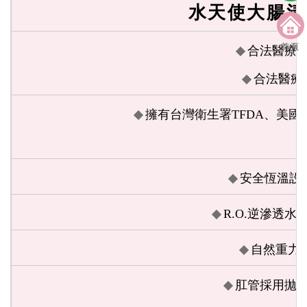
水天使大腸清
首頁
合法醫療
合法醫療
擁有台灣衛生署TFDA、美國
安全恆溫設計
R.O.逆滲透
自然重力
肛管採用拋