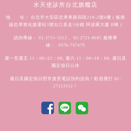
水天使診所台北旗艦店
地 址： 台北市大安區忠孝東路四段218-2號6樓 ( 板南
線忠孝敦化捷運站3號出口直走3分鐘 阿波羅大廈 B棟 )
諮詢專線：
，
服務專
02-2731-3312
02-2721-0685
線：
0976-707479
週一至週五 11：00~21：00, 週六 11：00~18：00, 週日及
國定假日公休
週日及國定假日照常接受電話預約諮詢！歡迎撥打
02-
！
27313312