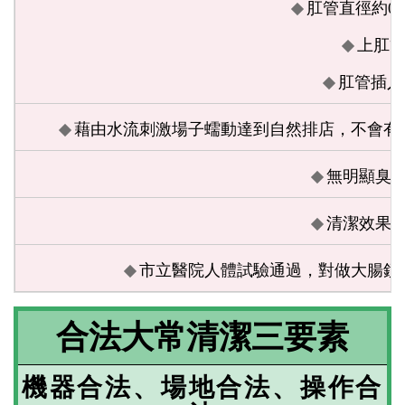
肛管直徑約0.
上肛管
肛管插入深
藉由水流刺激場子蠕動達到自然排店，不會有
無明顯臭
清潔效果
市立醫院人體試驗通過，對做大腸鏡
合法大常清潔三要素
機器合法、場地合法、操作合