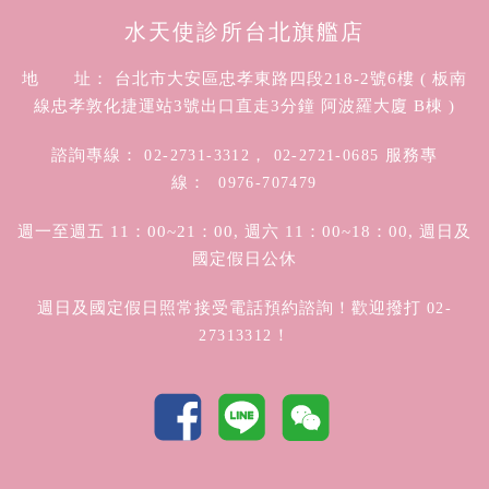
水天使診所台北旗艦店
地 址： 台北市大安區忠孝東路四段218-2號6樓 ( 板南
線忠孝敦化捷運站3號出口直走3分鐘 阿波羅大廈 B棟 )
諮詢專線：
，
服務專
02-2731-3312
02-2721-0685
線：
0976-707479
週一至週五 11：00~21：00, 週六 11：00~18：00, 週日及
國定假日公休
週日及國定假日照常接受電話預約諮詢！歡迎撥打
02-
！
27313312