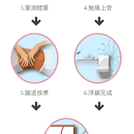
3.量測體重
4.無痛上管
5.腸道按摩
6.淨腸完成