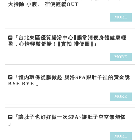
大掃除 小腹、 宿便輕鬆OUT
MORE
「台北東區優質腸浴中心∥腸常清便身體健康輕
盈，心情輕鬆舒暢！∥實拍 排便圖∥」
MORE
「體內環保從腸做起 腸浴SPA跟肚子裡的黃金說
BYE BYE 」
MORE
「讓肚子也好好做一次SPA~讓肚子空空無煩惱
」
MORE