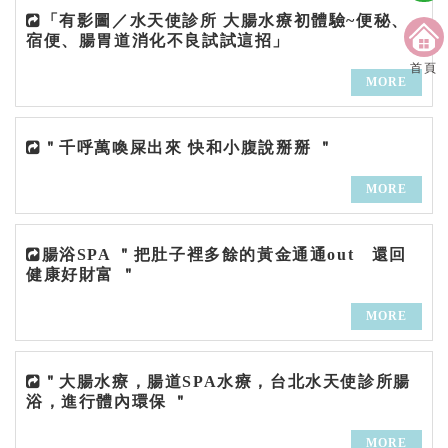
「有影圖／水天使診所 大腸水療初體驗~便秘、
宿便、腸胃道消化不良試試這招」
首頁
MORE
＂千呼萬喚屎出來 快和小腹說掰掰 ＂
MORE
腸浴SPA ＂把肚子裡多餘的黃金通通out 還回
健康好財富 ＂
MORE
＂大腸水療，腸道SPA水療，台北水天使診所腸
浴，進行體內環保 ＂
MORE