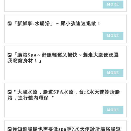
MORE
「新鮮事-水腸浴」～屎小孩速速退散！
MORE
「腸浴Spa～舒服輕鬆又暢快～趕走大腹便便還
我窈窕身材！」
MORE
＂大腸水療，腸道SPA水療，台北水天使診所腸
浴，進行體內環保 ＂
MORE
你知道腸腸也需要做spa嗎?水天使診所腸浴腸道