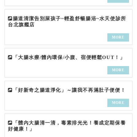
腸道清潔告別屎孩子~輕盈舒暢腸浴~水天使診所
台北旗艦店
MORE
「大腸水療/體內環保/小腹、宿便輕鬆OUT！」
MORE
「好新奇之腸道淨化」～讓我不再滿肚子便便！
MORE
「體內大腸清一清，毒素排光光！養成定期保養
好健康！」