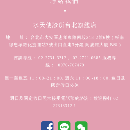
聯絡我們
水天使診所台北旗艦店
地 址： 台北市大安區忠孝東路四段218-2號6樓 ( 板南
線忠孝敦化捷運站3號出口直走3分鐘 阿波羅大廈 B棟 )
諮詢專線：
，
服務專
02-2731-3312
02-2721-0685
線：
0976-707479
週一至週五 11：00~21：00, 週六 11：00~18：00, 週日及
國定假日公休
週日及國定假日照常接受電話預約諮詢！歡迎撥打
02-
！
27313312